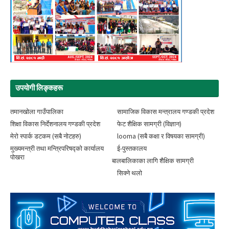
उपयाेगी लिङ्‍कहरू
तमानखोला गाउँपालिका
सामाजिक विकास मन्त्रालय गण्डकी प्रदेश
शिक्षा विकास निर्देशनालय गण्डकी प्रदेश
फेट शैक्षिक सामग्री (विज्ञान)
मेरो स्पार्क डटकम (सबै नोटहरु)
looma (सबै कक्षा र विषयका सामग्री)
मुख्यमन्त्री तथा मन्त्रिपरिषद्को कार्यालय
ई-पुस्तकालय
पोखरा
बालबालिकाका लागि शैक्षिक सामग्री
सिक्ने थलाे