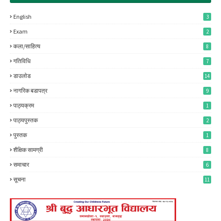
English
3
Exam
2
कला/साहित्य
8
गतिविधि
7
डाउलाेड
14
नागरिक बडापत्र
9
पाठ्यक्रम
1
पाठ्यपुस्तक
2
पुस्तक
1
शैक्षिक सामग्री
8
समाचार
6
सूचना
11