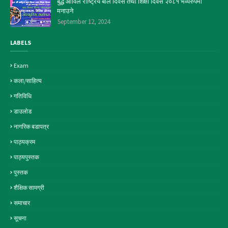
बुद्ध आविले राष्ट्रिय बाल दिवस तथा शिक्षा दिवस २०८१ भव्यरुपमा
मनाउने
September 12, 2024
LABELS
Exam
कला/साहित्य
गतिविधि
डाउलाेड
नागरिक बडापत्र
पाठ्यक्रम
पाठ्यपुस्तक
पुस्तक
शैक्षिक सामग्री
समाचार
सूचना