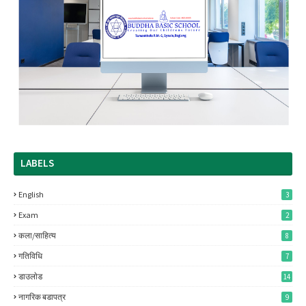
LABELS
English
3
Exam
2
कला/साहित्य
8
गतिविधि
7
डाउलाेड
14
नागरिक बडापत्र
9