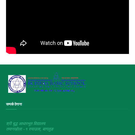
सम्पर्क ठेगाना
श्री बुद्ध आधारभूत विद्यालय
तमानखाेला –१ स्याउला, बागलुङ