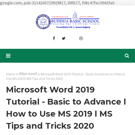
google.com, pub-3114243729929817, DIRECT, f08c47fec0942fa0
Home
शैक्षिक सामग्री
Microsoft Word 2019 Tutorial - Basic to Advance l How to
Use MS 2019 l MS Tips and Tricks 2020
Microsoft Word 2019
Tutorial - Basic to Advance l
How to Use MS 2019 l MS
Tips and Tricks 2020